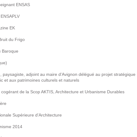
enseignant ENSAS
nt ENSAPLV
azine EK
Bruit du Frigo
au Baroque
que)
e, paysagiste, adjoint au maire d'Avignon délégué au projet stratégique
blic et aux patrimoines culturels et naturels
e, cogérant de la Scop AKTIS, Architecture et Urbanisme Durables
sère
ionale Supérieure d'Architecture
anisme 2014