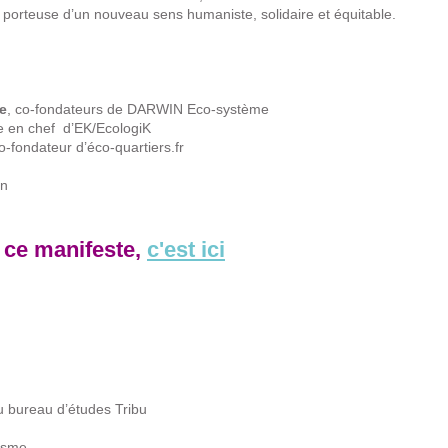
 porteuse d’un nouveau sens humaniste, solidaire et équitable.
re
, co-fondateurs de DARWIN Eco-système
ce en chef d’EK/EcologiK
co-fondateur d’éco-quartiers.fr
in
 ce manifeste,
c'est ici
n
du bureau d’études Tribu
isme