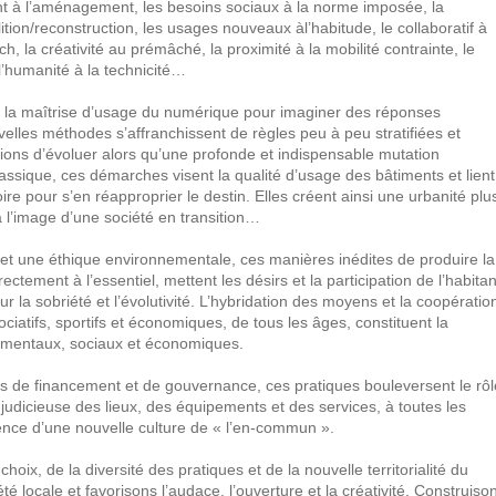
nt à l’aménagement, les besoins sociaux à la norme imposée, la
ition/reconstruction, les usages nouveaux àl’habitude, le collaboratif à
ch, la créativité au prémâché, la proximité à la mobilité contrainte, le
l’humanité à la technicité…
té et la maîtrise d’usage du numérique pour imaginer des réponses
lles méthodes s’affranchissent de règles peu à peu stratifiées et
sions d’évoluer alors qu’une profonde et indispensable mutation
assique, ces démarches visent la qualité d’usage des bâtiments et lient
ire pour s’en réapproprier le destin. Elles créent ainsi une urbanité plu
à l’image d’une société en transition…
et une éthique environnementale, ces manières inédites de produire la
irectement à l’essentiel, mettent les désirs et la participation de l’habitan
r la sobriété et l’évolutivité. L’hybridation des moyens et la coopératio
ociatifs, sportifs et économiques, de tous les âges, constituent la
ementaux, sociaux et économiques.
 de financement et de gouvernance, ces pratiques bouleversent le rôl
judicieuse des lieux, des équipements et des services, à toutes les
gence d’une nouvelle culture de « l’en-commun ».
hoix, de la diversité des pratiques et de la nouvelle territorialité du
ciété locale et favorisons l’audace, l’ouverture et la créativité. Construiso