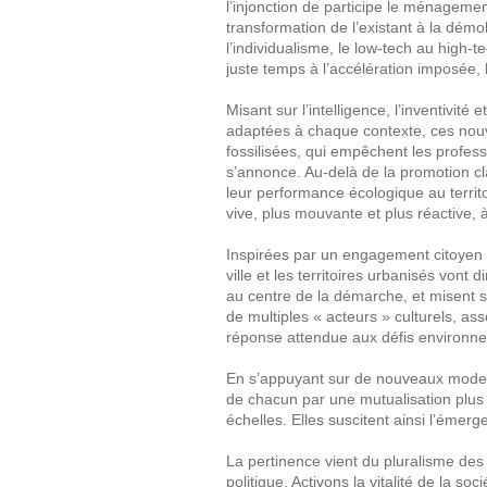
l’injonction de participe le ménageme
transformation de l’existant à la démol
l’individualisme, le low-tech au high-te
juste temps à l’accélération imposée, 
Misant sur l’intelligence, l’inventivi
adaptées à chaque contexte, ces nouve
fossilisées, qui empêchent les profes
s’annonce. Au-delà de la promotion cl
leur performance écologique au territo
vive, plus mouvante et plus réactive, 
Inspirées par un engagement citoyen 
ville et les territoires urbanisés vont d
au centre de la démarche, et misent su
de multiples « acteurs » culturels, ass
réponse attendue aux défis environn
En s’appuyant sur de nouveaux modes
de chacun par une mutualisation plus 
échelles. Elles suscitent ainsi l’émer
La pertinence vient du pluralisme des c
politique. Activons la vitalité de la so