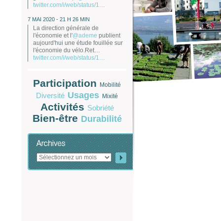
twitter.com/i/web/status/1…
7 MAI 2020 - 21 H 26 MIN
La direction générale de
l'économie et l'
@ademe
publient
aujourd'hui une étude fouillée sur
l'économie du vélo.Ret…
twitter.com/i/web/status/1…
Participation
Mobilité
Usages
Diversité
Mixité
Activités
Sobriété
Bien-être
Durabilité