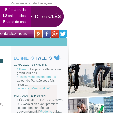
Contactez-nous
Mentions légales
Boîte à outils
10
s
enjeux clés
Etudes de cas
11 MAI 2020 - 14 H 50 MIN
#Thread
Hier je suis allé faire un
grand tour des
#pistescyclablestemporaires
autour de Paris:Je vous fais
retour…
twitter.com/i/web/status/1…
9 MAI 2020 - 11 H 15 MIN
L'ÉCONOMIE DU VÉLO EN 2020
e,
🚲📈➡️Voici en avant première
l'étude commandée par le
gouvernement, l'
@ademe
et la…