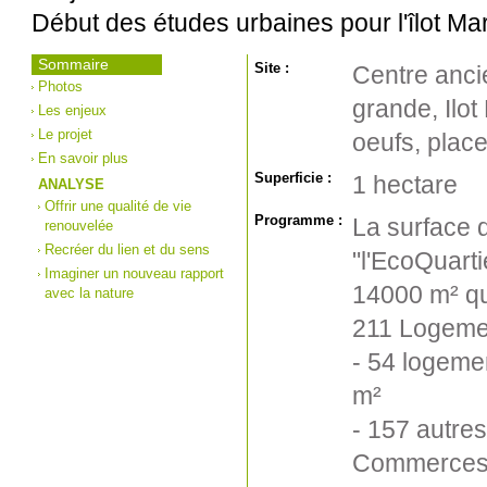
Début des études urbaines pour l'îlot Ma
Sommaire
Site :
Centre anci
Photos
grande, Ilo
Les enjeux
Le projet
oeufs, place
En savoir plus
Superficie :
1 hectare
ANALYSE
Offrir une qualité de vie
Programme :
La surface 
renouvelée
Recréer du lien et du sens
"l'EcoQuarti
Imaginer un nouveau rapport
14000 m² qui
avec la nature
211 Logeme
- 54 logemen
m²
- 157 autre
Commerces e