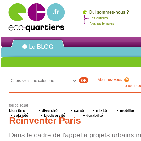
Qui sommes-nous ?
Les auteurs
Nos partenaires
Abonnez vous
!
page pré
[08.02.2016]
bien-être
diversité
santé
mixité
mobilité
sobriété
biodiversité
durabilité
Réinventer Paris
Dans le cadre de l'appel à projets urbains 